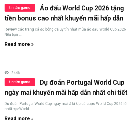
Áo đấu World Cup 2026 tặng
tin tức game
tiền bonus cao nhất khuyến mãi hấp dẫn
Review các trang cá độ bóng đá uy tín nhất mùa áo đấu World Cup 2026
Nếu bạn ...
Read more »
2446
Dự đoán Portugal World Cup
tin tức game
ngày mai khuyến mãi hấp dẫn nhất chi tiết
Dự đoán Portugal World Cup ngày mai & bí kíp cá cược World Cup 2026 lời
nhất <p>World ...
Read more »