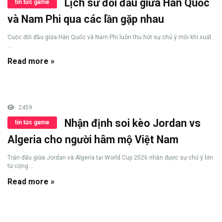
Lịch sử đối đầu giữa Hàn Quốc
tin tức game
và Nam Phi qua các lần gặp nhau
Cuộc đối đầu giữa Hàn Quốc và Nam Phi luôn thu hút sự chú ý mỗi khi xuất
...
Read more »
2459
Nhận định soi kèo Jordan vs
tin tức game
Algeria cho người hâm mộ Việt Nam
Trận đấu giữa Jordan và Algeria tại World Cup 2026 nhận được sự chú ý lớn
từ cộng ...
Read more »