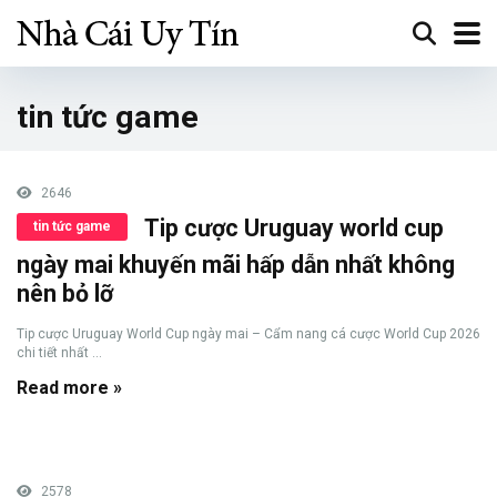
tin tức game
2646
Tip cược Uruguay world cup
tin tức game
ngày mai khuyến mãi hấp dẫn nhất không
nên bỏ lỡ
Tip cược Uruguay World Cup ngày mai – Cẩm nang cá cược World Cup 2026
chi tiết nhất ...
Read more »
2578