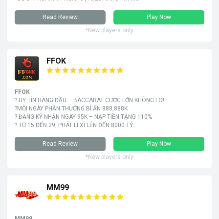
Read Review
Play Now
*New players only
FFOK
FFOK
? UY TÍN HÀNG ĐẦU – BACCARAT CƯỢC LỚN KHÔNG LO!
?MỖI NGÀY PHẦN THƯỞNG BÍ ẨN 888,888K
? ĐĂNG KÝ NHẬN NGAY 95K – NẠP TIỀN TẶNG 110%
? TỪ 15 ĐẾN 29, PHÁT LÌ XÌ LÊN ĐẾN 8000 TỶ
Read Review
Play Now
*New players only
MM99
MM99