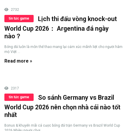
2732
Lịch thi đấu vòng knock-out
tin tức game
World Cup 2026： Argentina đá ngày
nào？
Bóng đá luôn là môn thể thao mang lại cảm xúc mãnh liệt cho người hâm
mộ Việt ...
Read more »
2317
So sánh Germany vs Brazil
tin tức game
World Cup 2026 nên chọn nhà cái nào tốt
nhất
Bonus & khuyến mãi cá cược bóng đá trận Germany vs Brazil World Cup
2026 Nhiều người chơi ...