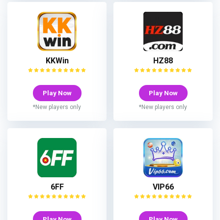
KKWin
HZ88
Play Now
Play Now
*New players only
*New players only
6FF
VIP66
Play Now
Play Now