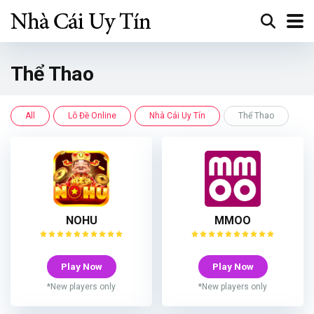
Thể Thao
All
Lô Đề Online
Nhà Cái Uy Tín
Thể Thao
NOHU
MMOO
Play Now
Play Now
*New players only
*New players only