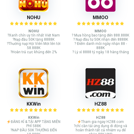
NOHU
MMOO
NOHU
MMOO
?Xanh chín uy tín nhất Việt Nam
? Mưa hồng bao tặng đến 888.888K
?Nạp đầu 50K tặng 8888K
? Nạp đầu từ 50K nhận đến 8888K
?Thưởng nạp Hội Viên Mới lên tới
? Điểm danh mỗi ngày nhận 88 -
58.888K
888K
?Hoàn trả cực khủng đến 2%
? Lỳ xì 8888 tỷ ngày 18 hàng tháng
KKWin
HZ88
KKWin
HZ88
ĐĂNG KÍ & TẢI APP TẶNG MIỄN
Tham gia ngay HZ88.com
PHÍ 588K
?chỉ cần tải ứng dụng di động và
?NẠP ĐẦU 50K THƯỞNG ĐẾN
hoàn thành tất cả nhiệm vụ để