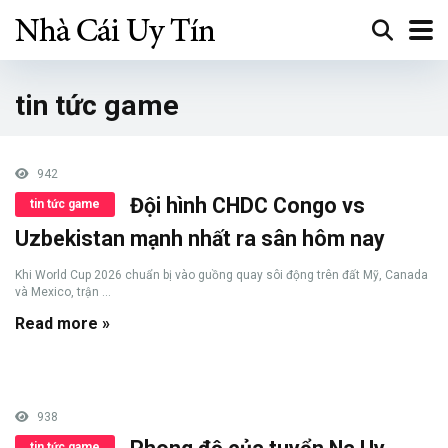
tin tức game
942
Đội hình CHDC Congo vs
tin tức game
Uzbekistan mạnh nhất ra sân hôm nay
Khi World Cup 2026 chuẩn bị vào guồng quay sôi động trên đất Mỹ, Canada
và Mexico, trận ...
Read more »
938
tin tức game