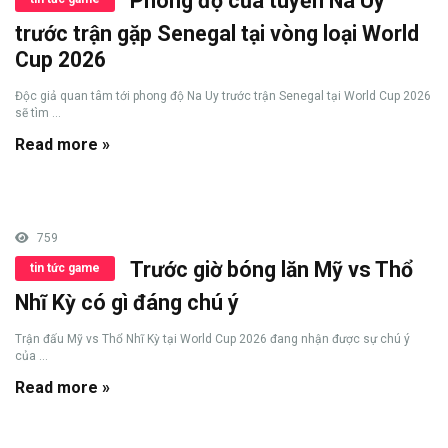
Phong độ của tuyển Na Uy
trước trận gặp Senegal tại vòng loại World
Cup 2026
Độc giả quan tâm tới phong độ Na Uy trước trận Senegal tại World Cup 2026
sẽ tìm ...
Read more »
759
Trước giờ bóng lăn Mỹ vs Thổ
tin tức game
Nhĩ Kỳ có gì đáng chú ý
Trận đấu Mỹ vs Thổ Nhĩ Kỳ tại World Cup 2026 đang nhận được sự chú ý
của ...
Read more »