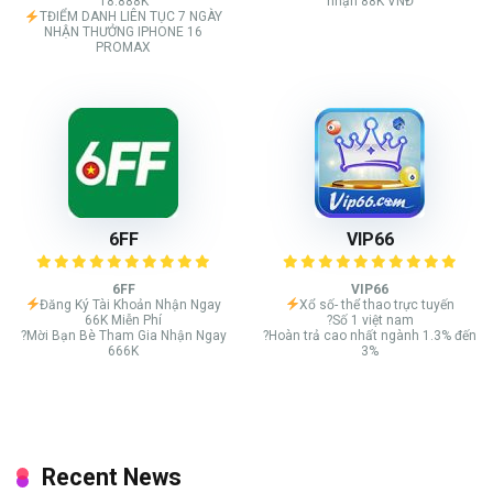
18.888K
nhận 88K VNĐ
TĐIỂM DANH LIÊN TỤC 7 NGÀY
NHẬN THƯỞNG IPHONE 16
PROMAX
6FF
VIP66
6FF
VIP66
Đăng Ký Tài Khoản Nhận Ngay
Xổ số- thể thao trực tuyến
66K Miễn Phí
?Số 1 việt nam
?Mời Bạn Bè Tham Gia Nhận Ngay
?Hoàn trả cao nhất ngành 1.3% đến
666K
3%
Recent News