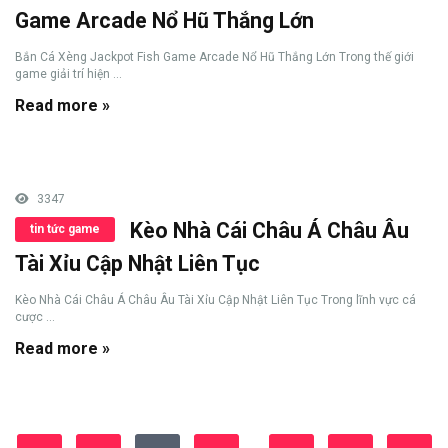
Game Arcade Nổ Hũ Thắng Lớn
Bắn Cá Xèng Jackpot Fish Game Arcade Nổ Hũ Thắng Lớn Trong thế giới
game giải trí hiện ...
Read more »
3347
Kèo Nhà Cái Châu Á Châu Âu
tin tức game
Tài Xỉu Cập Nhật Liên Tục
Kèo Nhà Cái Châu Á Châu Âu Tài Xỉu Cập Nhật Liên Tục Trong lĩnh vực cá
cược ...
Read more »