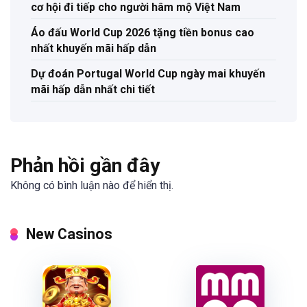
cơ hội đi tiếp cho người hâm mộ Việt Nam
Áo đấu World Cup 2026 tặng tiền bonus cao
nhất khuyến mãi hấp dẫn
Dự đoán Portugal World Cup ngày mai khuyến
mãi hấp dẫn nhất chi tiết
Phản hồi gần đây
Không có bình luận nào để hiển thị.
New Casinos