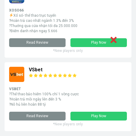
XOSO66
Xổ số- thể thao trực tuyến
?Hoàn trả cao nhất ngành 1.3% đến 3%
?Thưởng qua cửa nhận tối đa 25.000.000
?Điểm danh nhận ngay 5.666
Read Review
Play Now
*New players only
VSbet
VSBET
?Thể thao bảo hiểm 100% chỉ 1 vòng cược
?Hoàn trả mỗi ngày lên đến 3 %
?Nỗ hủ liên hoàn 88 tỷ
Read Review
Play Now
*New players only