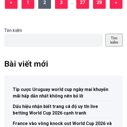
«
1
2
3
…
27
28
»
Tìm kiếm
Tìm
kiếm
Bài viết mới
Tip cược Uruguay world cup ngày mai khuyến
mãi hấp dẫn nhất không nên bỏ lỡ
Dấu hiệu nhận biết trang cá độ uy tín live
betting World Cup 2026 cạnh tranh
France vào vòng knock out World Cup 2026 và