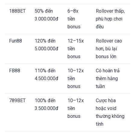
188BET
50% đến
6–8x
Rollover thấp,
3.000.000đ
tiền
phù hợp chơi
bonus
đều
Fun88
120% đến
12–15x
Rollover cao
5.000.000đ
tiền
hơn, bù lại
bonus
bonus lớn
FB88
110% đến
10–12x
Có hoàn trả
4.500.000đ
tiền
thêm hằng
bonus
tuần
789BET
100% đến
10–12x
Cược hòa
3.500.000đ
tiền
hoặc void
bonus
thường không
tính