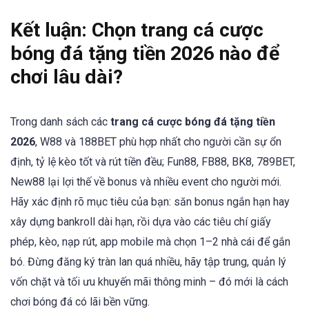
Kết luận: Chọn trang cá cược
bóng đá tặng tiền 2026 nào để
chơi lâu dài?
Trong danh sách các
trang cá cược bóng đá tặng tiền
2026
, W88 và 188BET phù hợp nhất cho người cần sự ổn
định, tỷ lệ kèo tốt và rút tiền đều; Fun88, FB88, BK8, 789BET,
New88 lại lợi thế về bonus và nhiều event cho người mới.
Hãy xác định rõ mục tiêu của bạn: săn bonus ngắn hạn hay
xây dựng bankroll dài hạn, rồi dựa vào các tiêu chí giấy
phép, kèo, nạp rút, app mobile mà chọn 1–2 nhà cái để gắn
bó. Đừng đăng ký tràn lan quá nhiều, hãy tập trung, quản lý
vốn chặt và tối ưu khuyến mãi thông minh – đó mới là cách
chơi bóng đá có lãi bền vững.