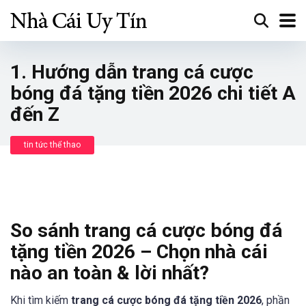
1. Hướng dẫn trang cá cược
bóng đá tặng tiền 2026 chi tiết A
đến Z
tin tức thể thao
So sánh trang cá cược bóng đá
tặng tiền 2026 – Chọn nhà cái
nào an toàn & lời nhất?
Khi tìm kiếm
trang cá cược bóng đá tặng tiền 2026
, phần