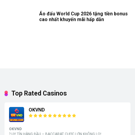
Áo đấu World Cup 2026 tặng tiền bonus
cao nhất khuyến mãi hấp dẫn
Top Rated Casinos
OKVND
OKVND
? UY TÍN HÀNG ĐẦU – BACCARAT CƯỢC LỚN KHÔNG LO!