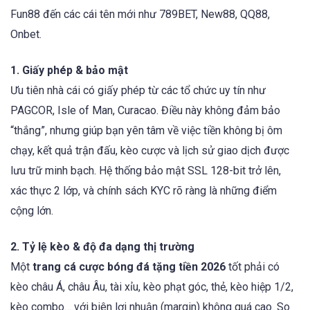
Fun88 đến các cái tên mới như 789BET, New88, QQ88,
Onbet.
1. Giấy phép & bảo mật
Ưu tiên nhà cái có giấy phép từ các tổ chức uy tín như
PAGCOR, Isle of Man, Curacao. Điều này không đảm bảo
“thắng”, nhưng giúp bạn yên tâm về việc tiền không bị ôm
chạy, kết quả trận đấu, kèo cược và lịch sử giao dịch được
lưu trữ minh bạch. Hệ thống bảo mật SSL 128-bit trở lên,
xác thực 2 lớp, và chính sách KYC rõ ràng là những điểm
cộng lớn.
2. Tỷ lệ kèo & độ đa dạng thị trường
Một
trang cá cược bóng đá tặng tiền 2026
tốt phải có
kèo châu Á, châu Âu, tài xỉu, kèo phạt góc, thẻ, kèo hiệp 1/2,
kèo combo… với biên lợi nhuận (margin) không quá cao. So