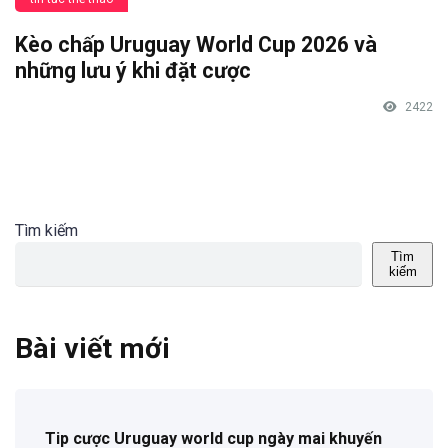
Kèo chấp Uruguay World Cup 2026 và
những lưu ý khi đặt cược
2422
Tìm kiếm
Tìm
kiếm
Bài viết mới
Tip cược Uruguay world cup ngày mai khuyến