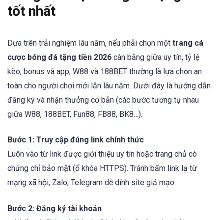
tốt nhất
Dựa trên trải nghiệm lâu năm, nếu phải chọn một
trang cá
cược bóng đá tặng tiền 2026
cân bằng giữa uy tín, tỷ lệ
kèo, bonus và app, W88 và 188BET thường là lựa chọn an
toàn cho người chơi mới lẫn lâu năm. Dưới đây là hướng dẫn
đăng ký và nhận thưởng cơ bản (các bước tương tự nhau
giữa W88, 188BET, Fun88, FB88, BK8…).
Bước 1: Truy cập đúng link chính thức
Luôn vào từ link được giới thiệu uy tín hoặc trang chủ có
chứng chỉ bảo mật (ổ khóa HTTPS). Tránh bấm link lạ từ
mạng xã hội, Zalo, Telegram dễ dính site giả mạo.
Bước 2: Đăng ký tài khoản