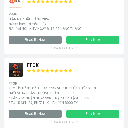
28BET
?LẦN NẠP ĐẦU TẶNG 28%
?Nhận bao lì xì mỗi ngày
?ƯU ĐÃI NGHÌN TỶ NGÀY 8 ,18,28 HÀNG THÁNG
Read Review
Play Now
*New players only
FFOK
FFOK
? UY TÍN HÀNG ĐẦU – BACCARAT CƯỢC LỚN KHÔNG LO!
?MỖI NGÀY PHẦN THƯỞNG BÍ ẨN 888,888K
? ĐĂNG KÝ NHẬN NGAY 95K – NẠP TIỀN TẶNG 110%
? TỪ 15 ĐẾN 29, PHÁT LÌ XÌ LÊN ĐẾN 8000 TỶ
Read Review
Play Now
*New players only