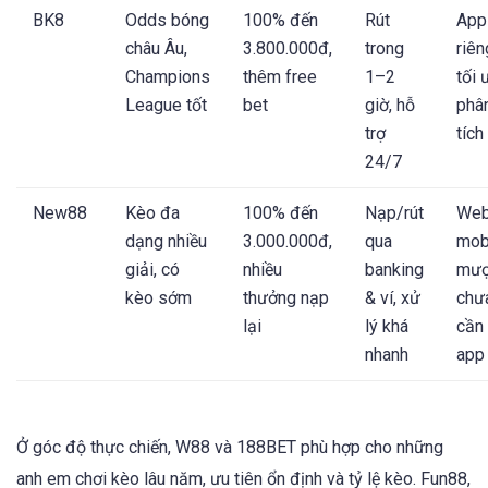
BK8
Odds bóng
100% đến
Rút
App
châu Âu,
3.800.000đ,
trong
riên
Champions
thêm free
1–2
tối 
League tốt
bet
giờ, hỗ
phâ
trợ
tích
24/7
New88
Kèo đa
100% đến
Nạp/rút
We
dạng nhiều
3.000.000đ,
qua
mob
giải, có
nhiều
banking
mượ
kèo sớm
thưởng nạp
& ví, xử
chư
lại
lý khá
cần 
nhanh
app
Ở góc độ thực chiến, W88 và 188BET phù hợp cho những
anh em chơi kèo lâu năm, ưu tiên ổn định và tỷ lệ kèo. Fun88,