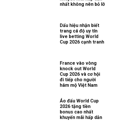
nhất không nên bỏ lỡ
Dấu hiệu nhận biết
trang cá độ uy tín
live betting World
Cup 2026 cạnh tranh
France vào vòng
knock out World
Cup 2026 và cơ hội
đi tiếp cho người
hâm mộ Việt Nam
Áo đấu World Cup
2026 tặng tiền
bonus cao nhất
khuyến mãi hấp dẫn