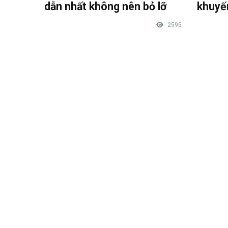
dẫn nhất không nên bỏ lỡ
khuyế
2595