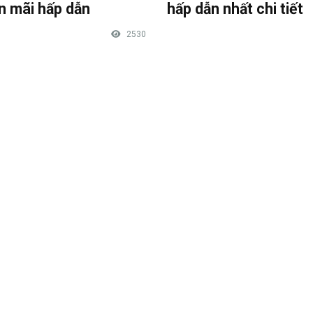
n mãi hấp dẫn
hấp dẫn nhất chi tiết
2530