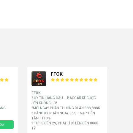
FFOK
FFOK
? UY TÍN HÀNG ĐẦU – BACCARAT CƯỢC
LỚN KHÔNG LO!
HÀNG
?MỖI NGÀY PHẦN THƯỞNG BÍ ẨN 888,888K
? ĐĂNG KÝ NHẬN NGAY 95K – NẠP TIỀN
TẶNG 110%
? TỪ 15 ĐẾN 29, PHÁT LÌ XÌ LÊN ĐẾN 8000
Now
TỶ