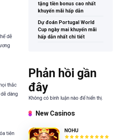
tặng tiền bonus cao nhất
khuyến mãi hấp dẫn
Dự đoán Portugal World
Cup ngày mai khuyến mãi
thể dễ
hấp dẫn nhất chi tiết
hương
Phản hồi gần
đây
mọi thắc
ể dễ dàng
Không có bình luận nào để hiển thị.
New Casinos
NOHU
óa tiên