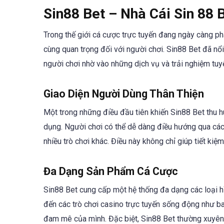
Sin88 Bet – Nhà Cái Sin 88 
Trong thế giới cá cược trực tuyến đang ngày càng phá
cùng quan trọng đối với người chơi. Sin88 Bet đã nổ
người chơi nhờ vào những dịch vụ và trải nghiệm tuy
Giao Diện Người Dùng Thân Thiện
Một trong những điều đầu tiên khiến Sin88 Bet thu hú
dụng. Người chơi có thể dễ dàng điều hướng qua các 
nhiều trò chơi khác. Điều này không chỉ giúp tiết ki
Đa Dạng Sản Phẩm Cá Cược
Sin88 Bet cung cấp một hệ thống đa dạng các loại hì
đến các trò chơi casino trực tuyến sống động như ba
đam mê của mình. Đặc biệt, Sin88 Bet thường xuyên c