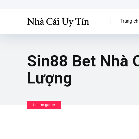
Trang ch
Sin88 Bet Nhà C
Lượng
tin tức game