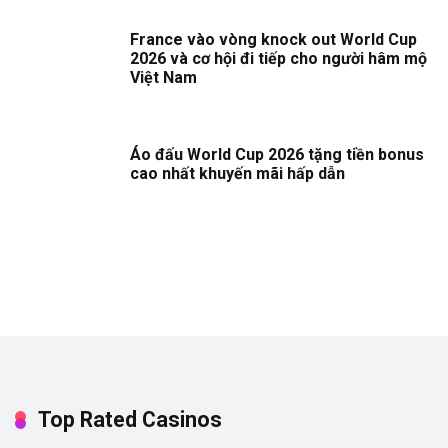
France vào vòng knock out World Cup
2026 và cơ hội đi tiếp cho người hâm mộ
Việt Nam
Áo đấu World Cup 2026 tặng tiền bonus
cao nhất khuyến mãi hấp dẫn
Top Rated Casinos