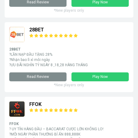
Read Review
Play Now
*New players only
28BET
28BET
?LẦN NẠP ĐẦU TẶNG 28%
?Nhận bao lì xì mỗi ngày
?ƯU ĐÃI NGHÌN TỶ NGÀY 8 ,18,28 HÀNG THÁNG
Read Review
Play Now
*New players only
FFOK
FFOK
? UY TÍN HÀNG ĐẦU – BACCARAT CƯỢC LỚN KHÔNG LO!
?MỖI NGÀY PHẦN THƯỞNG BÍ ẨN 888,888K