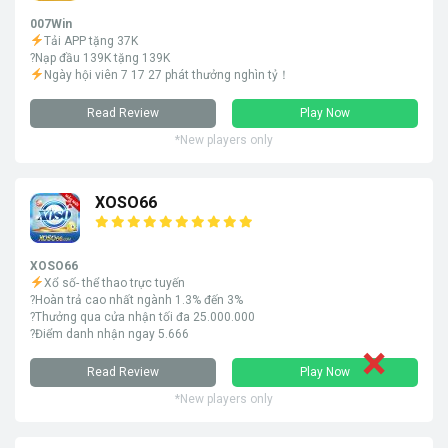
007Win
Tải APP tặng 37K
?Nạp đầu 139K tặng 139K
Ngày hội viên 7 17 27 phát thưởng nghìn tỷ！
Read Review
Play Now
*New players only
XOSO66
XOSO66
Xổ số- thể thao trực tuyến
?Hoàn trả cao nhất ngành 1.3% đến 3%
?Thưởng qua cửa nhận tối đa 25.000.000
?Điểm danh nhận ngay 5.666
Read Review
Play Now
*New players only