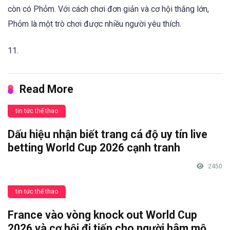
còn có Phỏm. Với cách chơi đơn giản và cơ hội thắng lớn,
Phỏm là một trò chơi được nhiều người yêu thích.
11.
Read More
tin tức thể thao
Dấu hiệu nhận biết trang cá độ uy tín live
betting World Cup 2026 cạnh tranh
2450
tin tức thể thao
France vào vòng knock out World Cup
2026 và cơ hội đi tiếp cho người hâm mộ