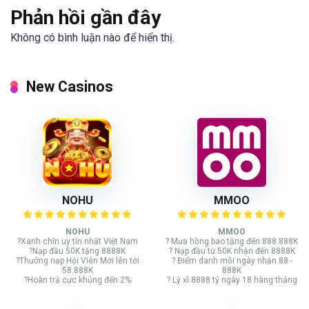
Phản hồi gần đây
Không có bình luận nào để hiển thị.
New Casinos
NOHU
MMOO
NOHU
MMOO
?Xanh chín uy tín nhất Việt Nam
? Mưa hồng bao tặng đến 888.888K
?Nạp đầu 50K tặng 8888K
? Nạp đầu từ 50K nhận đến 8888K
?Thưởng nạp Hội Viên Mới lên tới
? Điểm danh mỗi ngày nhận 88 -
58.888K
888K
?Hoàn trả cực khủng đến 2%
? Lỳ xì 8888 tỷ ngày 18 hàng tháng