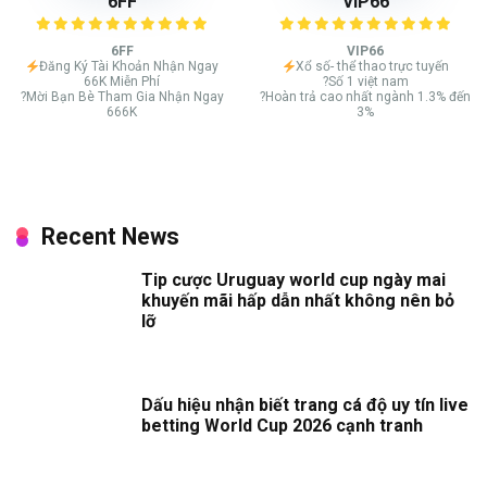
6FF
VIP66
6FF
VIP66
Đăng Ký Tài Khoản Nhận Ngay
Xổ số- thể thao trực tuyến
66K Miễn Phí
?Số 1 việt nam
?Mời Bạn Bè Tham Gia Nhận Ngay
?Hoàn trả cao nhất ngành 1.3% đến
666K
3%
Recent News
Tip cược Uruguay world cup ngày mai
khuyến mãi hấp dẫn nhất không nên bỏ
lỡ
Dấu hiệu nhận biết trang cá độ uy tín live
betting World Cup 2026 cạnh tranh