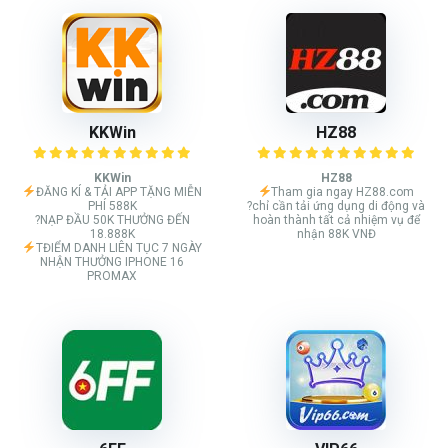
KKWin
HZ88
KKWin
HZ88
ĐĂNG KÍ & TẢI APP TẶNG MIỄN
Tham gia ngay HZ88.com
PHÍ 588K
?chỉ cần tải ứng dụng di động và
?NẠP ĐẦU 50K THƯỞNG ĐẾN
hoàn thành tất cả nhiệm vụ để
18.888K
nhận 88K VNĐ
TĐIỂM DANH LIÊN TỤC 7 NGÀY
NHẬN THƯỞNG IPHONE 16
PROMAX