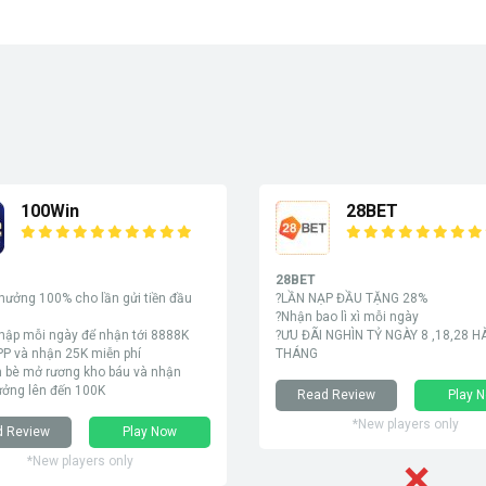
100Win
28BET
28BET
thưởng 100% cho lần gửi tiền đầu
?LẦN NẠP ĐẦU TẶNG 28%
?Nhận bao lì xì mỗi ngày
hập mỗi ngày để nhận tới 8888K
?ƯU ĐÃI NGHÌN TỶ NGÀY 8 ,18,28 
PP và nhận 25K miễn phí
THÁNG
n bè mở rương kho báu và nhận
ưởng lên đến 100K
Read Review
Play 
*New players only
d Review
Play Now
*New players only