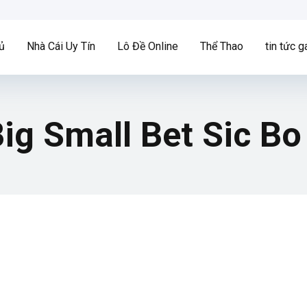
ủ
Nhà Cái Uy Tín
Lô Đề Online
Thể Thao
tin tức 
ig Small Bet Sic B