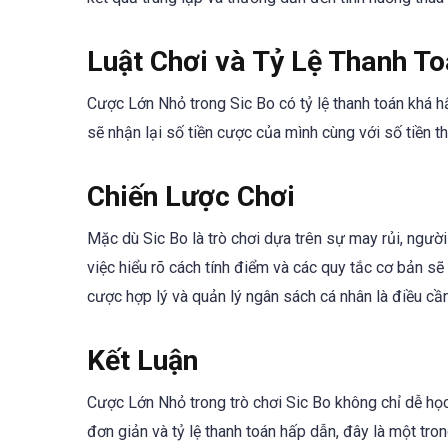
Luật Chơi và Tỷ Lệ Thanh T
Cược Lớn Nhỏ trong Sic Bo có tỷ lệ thanh toán khá hấ
sẽ nhận lại số tiền cược của mình cùng với số tiền t
Chiến Lược Chơi
Mặc dù Sic Bo là trò chơi dựa trên sự may rủi, người
việc hiểu rõ cách tính điểm và các quy tắc cơ bản sẽ
cược hợp lý và quản lý ngân sách cá nhân là điều cần
Kết Luận
Cược Lớn Nhỏ trong trò chơi Sic Bo không chỉ dễ học
đơn giản và tỷ lệ thanh toán hấp dẫn, đây là một tr