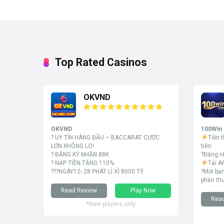
Top Rated Casinos
OKVND
OKVND
100Win
? UY TÍN HÀNG ĐẦU – BACCARAT CƯỢC
Tiền 
LỚN KHÔNG LO!
tiên
? ĐĂNG KÝ NHẬN 88K
?Đăng n
? NẠP TIỀN TẶNG 110%
Tải A
???NGÀY12- 28 PHÁT LÌ XÌ 8000 TỶ
?Mời bạ
phần th
Read Review
Play Now
Rea
*New players only