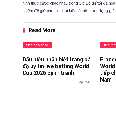
hình thức cược khác nhau trong Sic Bo để tối đa hóa
nhiệm để giữ cho trò chơi luôn là một hoạt động giải t
Read More
tin tức thể thao
tin tức 
Dấu hiệu nhận biết trang cá
Franc
độ uy tín live betting World
World 
Cup 2026 cạnh tranh
tiếp c
Nam
2480