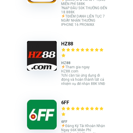
MIỄN PHÍ 588K
?NẠP ĐẦU 50K THƯỞNG ĐẾN
18.888K
TĐIỂM DANH LIÊN TỤC 7
NGÀY NHẬN THƯỞNG
IPHONE 16 PROMAX
HZ88
HZ88
Tham gia ngay
HZ88.com
?chỉ cần tải ứng dụng di
động và hoàn thành tất cả
nhiệm vụ để nhận 88K VNĐ
6FF
6FF
Đăng Ký Tài Khoản Nhận
Ngay 66K Miễn Phí