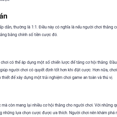
oán
p dẫn, thường là 1:1. Điều này có nghĩa là nếu người chơi thắng c
hắng bằng chính số tiền cược đó.
 chơi có thể áp dụng một số chiến lược để tăng cơ hội thắng. Đầu 
 giúp người chơi có quyết định tốt hơn khi đặt cược. Hơn nữa, chơ
 thiết để xây dựng một trải nghiệm chơi game an toàn và thú vị.
 mà còn mang lại nhiều cơ hội thắng cho người chơi. Với những q
ong những lựa chọn cược được ưa thích. Người chơi nên khám phá 