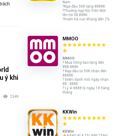
Nam
trách
?Nạp đầu 50K tặng 8888K
?Thưởng nạp Hội Viên Mới
lên tới 58.888K
?Hoàn trả cực khủng đến 2%
MMOO
MMOO
? Mưa hồng bao tặng đến
888.888K
rld
? Nạp đầu từ 50K nhận đến
8888K
u ý khi
? Điểm danh mỗi ngày nhận
88 - 888K
? Lỳ xì 8888 tỷ ngày 18 hàng
tháng
2349
KKWin
KKWin
ĐĂNG KÍ & TẢI APP TẶNG