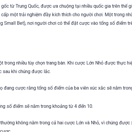
 gốc từ Trung Quốc, được ưa chuộng tại nhiều quốc gia trên thế gi
 cấp một trải nghiệm đầy kích thích cho người chơi. Một trong nh
g Small Bet), nơi người chơi có thể đặt cược vào tổng số điểm tr
ột trong nhiều tùy chọn trang bàn. Khi cược Lớn Nhỏ được thực hi
 sau khi chúng được lắc.
 họ đang cược rằng tổng số điểm của ba viên xúc xắc sẽ nằm tron
tổng số điểm sẽ nằm trong khoảng từ 4 đến 10.
7 thường không nằm trong cả hai cược Lớn và Nhỏ, vì chúng được
 cược.