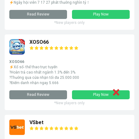
Ngày hội viên 7 17 27 phát thưởng nghìn tỷ！
Read Review
Play Now
*New players only
XOSO66
XOSO66
Xổ số- thể thao trực tuyến
?Hoàn trả cao nhất ngành 1.3% đến 3%
?Thưởng qua cửa nhận tối đa 25.000.000
?Điểm danh nhận ngay 5.666
Read Review
Play Now
*New players only
VSbet