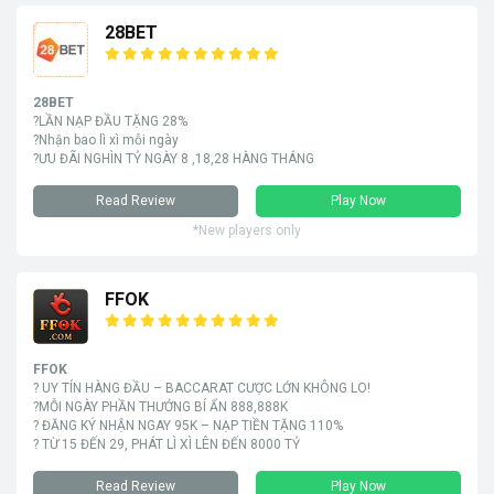
28BET
28BET
?LẦN NẠP ĐẦU TẶNG 28%
?Nhận bao lì xì mỗi ngày
?ƯU ĐÃI NGHÌN TỶ NGÀY 8 ,18,28 HÀNG THÁNG
Read Review
Play Now
*New players only
FFOK
FFOK
? UY TÍN HÀNG ĐẦU – BACCARAT CƯỢC LỚN KHÔNG LO!
?MỖI NGÀY PHẦN THƯỞNG BÍ ẨN 888,888K
? ĐĂNG KÝ NHẬN NGAY 95K – NẠP TIỀN TẶNG 110%
? TỪ 15 ĐẾN 29, PHÁT LÌ XÌ LÊN ĐẾN 8000 TỶ
Read Review
Play Now