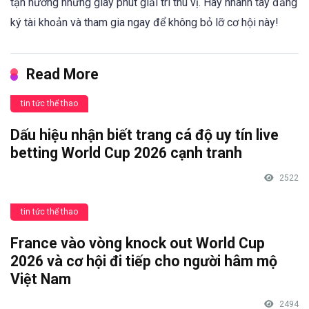
tận hưởng những giây phút giải trí thú vị. Hãy nhanh tay đăng
ký tài khoản và tham gia ngay để không bỏ lỡ cơ hội này!
Read More
tin tức thể thao
Dấu hiệu nhận biết trang cá độ uy tín live
betting World Cup 2026 cạnh tranh
2522
tin tức thể thao
France vào vòng knock out World Cup
2026 và cơ hội đi tiếp cho người hâm mộ
Việt Nam
2494