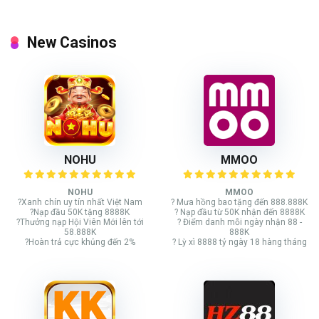
New Casinos
NOHU
MMOO
NOHU
MMOO
?Xanh chín uy tín nhất Việt Nam
? Mưa hồng bao tặng đến 888.888K
?Nạp đầu 50K tặng 8888K
? Nạp đầu từ 50K nhận đến 8888K
?Thưởng nạp Hội Viên Mới lên tới
? Điểm danh mỗi ngày nhận 88 -
58.888K
888K
?Hoàn trả cực khủng đến 2%
? Lỳ xì 8888 tỷ ngày 18 hàng tháng