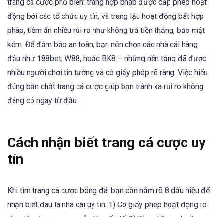
trang cá cược phổ biến: trang hợp pháp được cấp phép hoạt
động bởi các tổ chức uy tín, và trang lậu hoạt động bất hợp
pháp, tiềm ẩn nhiều rủi ro như không trả tiền thắng, bảo mật
kém. Để đảm bảo an toàn, bạn nên chọn các nhà cái hàng
đầu như 188bet, W88, hoặc BK8 – những nền tảng đã được
nhiều người chơi tin tưởng và có giấy phép rõ ràng. Việc hiểu
đúng bản chất trang cá cược giúp bạn tránh xa rủi ro không
đáng có ngay từ đầu.
Cách nhận biết trang cá cược uy
tín
Khi tìm trang cá cược bóng đá, bạn cần nắm rõ 8 dấu hiệu để
nhận biết đâu là nhà cái uy tín: 1) Có giấy phép hoạt động rõ