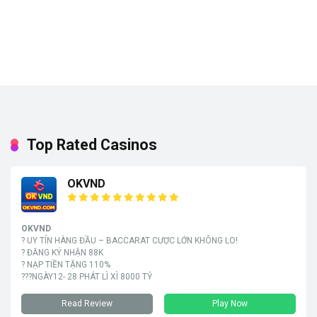
Top Rated Casinos
OKVND
OKVND
? UY TÍN HÀNG ĐẦU – BACCARAT CƯỢC LỚN KHÔNG LO!
? ĐĂNG KÝ NHẬN 88K
? NẠP TIỀN TẶNG 110%
???NGÀY12- 28 PHÁT LÌ XÌ 8000 TỶ
Read Review
Play Now