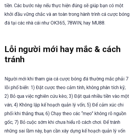
tiền. Các bước này nếu thực hiện đúng sẽ giúp bạn có một
khởi đầu vững chắc và an toàn trong hành trình cá cược bóng
đá tại các nhà cái như OK365, 78WIN, hay MU88.
Lỗi người mới hay mắc & cách
tránh
Người mới khi tham gia cá cược bóng đá thường mắc phải 7
lỗi phổ biến: 1) Đặt cược theo cảm tính, không phân tích kỹ;
2) Bỏ qua việc nghiên cứu kèo; 3) Đặt quá nhiều tiền vào một
ván; 4) Không lập kế hoạch quản lý vốn; 5) Để cảm xúc chi
phối khi thắng thua; 6) Chạy theo các “mẹo” không rõ nguồn
gốc; 7) Bỏ cuộc sớm khi chưa hiểu rõ cách chơi. Để tránh
những sai lầm này, bạn cần xây dựng kế hoạch quản lý vốn