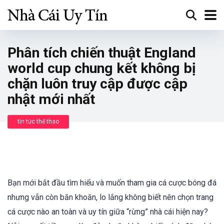
Phân tích chiến thuật England
world cup chung kết không bị
chặn luôn truy cập được cập
nhật mới nhất
tin tức thể thao
Bạn mới bắt đầu tìm hiểu và muốn tham gia cá cược bóng đá
nhưng vẫn còn băn khoăn, lo lắng không biết nên chọn trang
cá cược nào an toàn và uy tín giữa “rừng” nhà cái hiện nay?