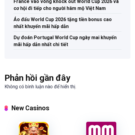
France vào vòng knock out World Cup 2026 và
cơ hội đi tiếp cho người hâm mộ Việt Nam
Áo đấu World Cup 2026 tặng tiền bonus cao
nhất khuyến mãi hấp dẫn
Dự đoán Portugal World Cup ngày mai khuyến
mãi hấp dẫn nhất chi tiết
Phản hồi gần đây
Không có bình luận nào để hiển thị.
New Casinos