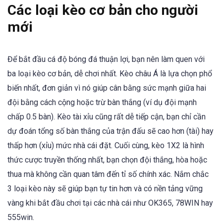
Các loại kèo cơ bản cho người
mới
Để bắt đầu cá độ bóng đá thuận lợi, bạn nên làm quen với
ba loại kèo cơ bản, dễ chơi nhất. Kèo châu Á là lựa chọn phổ
biến nhất, đơn giản vì nó giúp cân bằng sức mạnh giữa hai
đội bằng cách cộng hoặc trừ bàn thắng (ví dụ đội mạnh
chấp 0.5 bàn). Kèo tài xỉu cũng rất dễ tiếp cận, bạn chỉ cần
dự đoán tổng số bàn thắng của trận đấu sẽ cao hơn (tài) hay
thấp hơn (xỉu) mức nhà cái đặt. Cuối cùng, kèo 1X2 là hình
thức cược truyền thống nhất, bạn chọn đội thắng, hòa hoặc
thua mà không cần quan tâm đến tỉ số chính xác. Nắm chắc
3 loại kèo này sẽ giúp bạn tự tin hơn và có nền tảng vững
vàng khi bắt đầu chơi tại các nhà cái như OK365, 78WIN hay
555win.