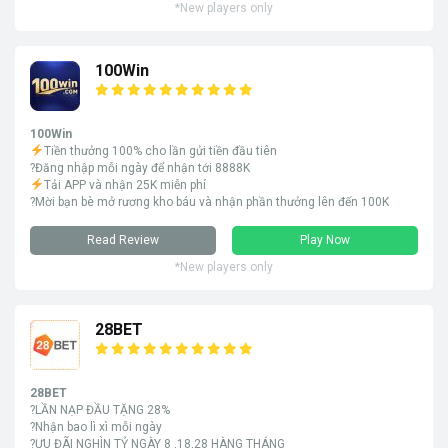
*New players only
100Win
100Win
Tiền thưởng 100% cho lần gửi tiền đầu tiên
?Đăng nhập mỗi ngày để nhận tới 8888K
Tải APP và nhận 25K miễn phí
?Mời bạn bè mở rương kho báu và nhận phần thưởng lên đến 100K
Read Review
Play Now
*New players only
28BET
28BET
?LẦN NẠP ĐẦU TẶNG 28%
?Nhận bao lì xì mỗi ngày
?ƯU ĐÃI NGHÌN TỶ NGÀY 8 ,18,28 HÀNG THÁNG