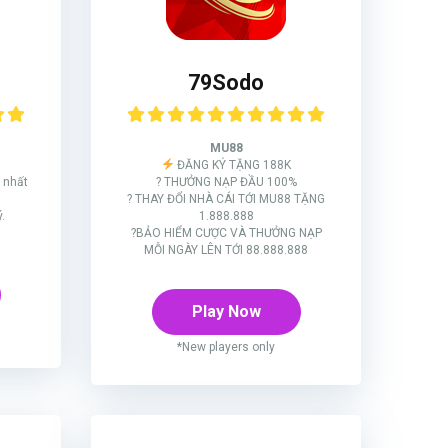
79Sodo
MU88
ĐĂNG KÝ TẶNG 188K
n nhất
? THƯỞNG NẠP ĐẦU 100%
? THAY ĐỔI NHÀ CÁI TỚI MU88 TẶNG
.
1.888.888
?BẢO HIỂM CƯỢC VÀ THƯỞNG NẠP
MỖI NGÀY LÊN TỚI 88.888.888
Play Now
*New players only