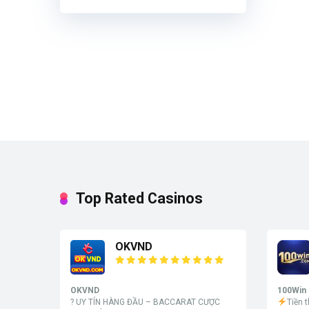
Top Rated Casinos
OKVND
OKVND
100Win
? UY TÍN HÀNG ĐẦU – BACCARAT CƯỢC
Tiền 