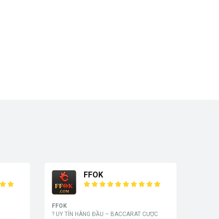
FFOK
FFOK
? UY TÍN HÀNG ĐẦU – BACCARAT CƯỢC