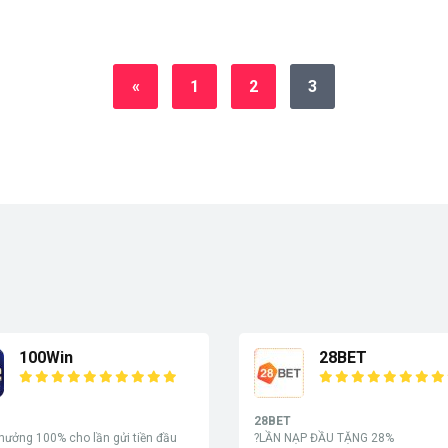
«
1
2
3
100Win
28BET
28BET
thưởng 100% cho lần gửi tiền đầu
?LẦN NẠP ĐẦU TẶNG 28%