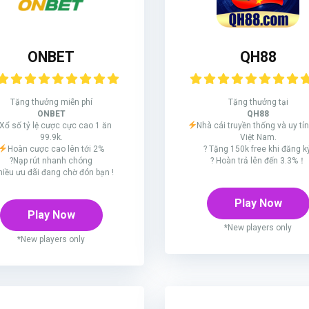
ONBET
QH88
Tặng thưởng miễn phí
Tặng thưởng tại
ONBET
QH88
Xổ số tỷ lệ cược cực cao 1 ăn
Nhà cái truyền thống và uy tí
99.9k.
Việt Nam.
Hoàn cược cao lên tới 2%
? Tặng 150k free khi đăng ký
?Nạp rút nhanh chóng
? Hoàn trả lên đến 3.3%！
hiều ưu đãi đang chờ đón bạn !
Play Now
Play Now
*New players only
*New players only