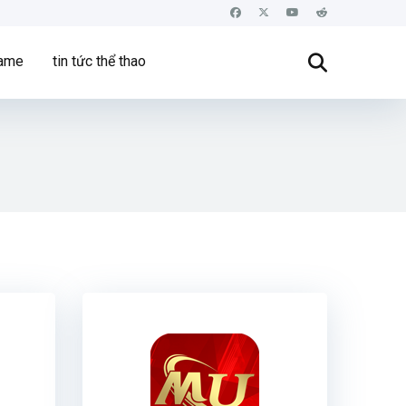
game
tin tức thể thao