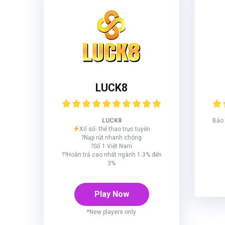
LUCK8
LUCK8
Bảo 
Xổ số- thể thao trực tuyến
?Nạp rút nhanh chóng
?Số 1 Việt Nam
??Hoàn trả cao nhất ngành 1.3% đến
3%
Play Now
*New players only