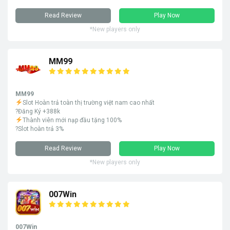
Read Review
Play Now
*New players only
MM99
MM99
Slot Hoàn trả toàn thị trường việt nam cao nhất
?Đăng Ký +388k
Thành viên mới nạp đầu tặng 100%
?Slot hoàn trả 3%
Read Review
Play Now
*New players only
007Win
007Win