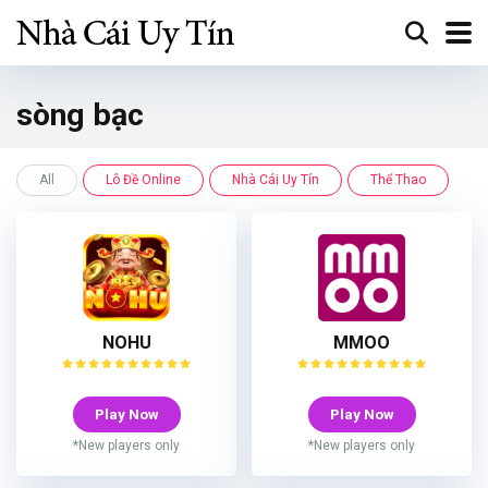
sòng bạc
All
Lô Đề Online
Nhà Cái Uy Tín
Thể Thao
NOHU
MMOO
Play Now
Play Now
*New players only
*New players only