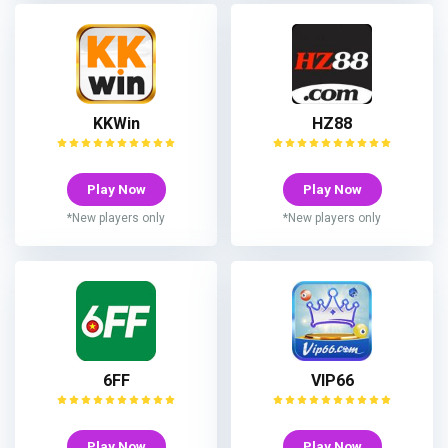
KKWin
HZ88
Play Now
Play Now
*New players only
*New players only
6FF
VIP66
Play Now
Play Now