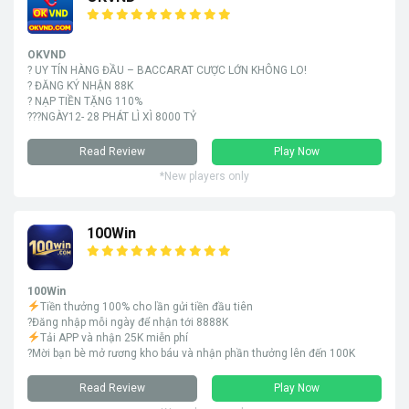
OKVND
? UY TÍN HÀNG ĐẦU – BACCARAT CƯỢC LỚN KHÔNG LO!
? ĐĂNG KÝ NHẬN 88K
? NẠP TIỀN TẶNG 110%
???NGÀY12- 28 PHÁT LÌ XÌ 8000 TỶ
Read Review
Play Now
*New players only
100Win
100Win
Tiền thưởng 100% cho lần gửi tiền đầu tiên
?Đăng nhập mỗi ngày để nhận tới 8888K
Tải APP và nhận 25K miễn phí
?Mời bạn bè mở rương kho báu và nhận phần thưởng lên đến 100K
Read Review
Play Now