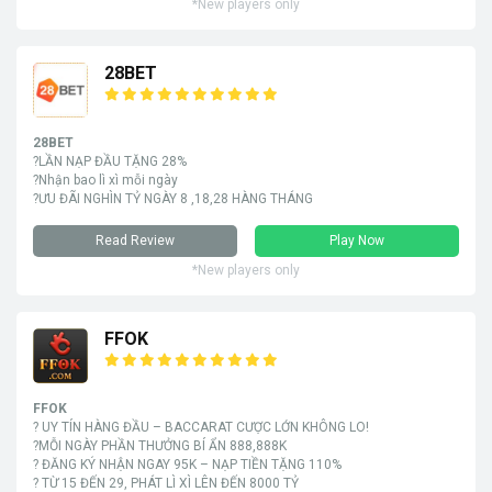
*New players only
28BET
28BET
?LẦN NẠP ĐẦU TẶNG 28%
?Nhận bao lì xì mỗi ngày
?ƯU ĐÃI NGHÌN TỶ NGÀY 8 ,18,28 HÀNG THÁNG
Read Review
Play Now
*New players only
FFOK
FFOK
? UY TÍN HÀNG ĐẦU – BACCARAT CƯỢC LỚN KHÔNG LO!
?MỖI NGÀY PHẦN THƯỞNG BÍ ẨN 888,888K
? ĐĂNG KÝ NHẬN NGAY 95K – NẠP TIỀN TẶNG 110%
? TỪ 15 ĐẾN 29, PHÁT LÌ XÌ LÊN ĐẾN 8000 TỶ