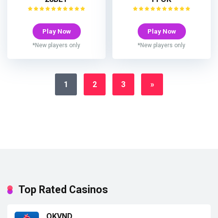
Play Now
Play Now
*New players only
*New players only
1
2
3
»
Top Rated Casinos
OKVND