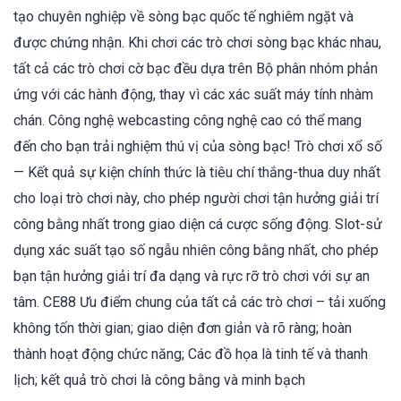
tạo chuyên nghiệp về sòng bạc quốc tế nghiêm ngặt và
được chứng nhận. Khi chơi các trò chơi sòng bạc khác nhau,
tất cả các trò chơi cờ bạc đều dựa trên Bộ phân nhóm phản
ứng với các hành động, thay vì các xác suất máy tính nhàm
chán. Công nghệ webcasting công nghệ cao có thể mang
đến cho bạn trải nghiệm thú vị của sòng bạc! Trò chơi xổ số
— Kết quả sự kiện chính thức là tiêu chí thắng-thua duy nhất
cho loại trò chơi này, cho phép người chơi tận hưởng giải trí
công bằng nhất trong giao diện cá cược sống động. Slot-sử
dụng xác suất tạo số ngẫu nhiên công bằng nhất, cho phép
bạn tận hưởng giải trí đa dạng và rực rỡ trò chơi với sự an
tâm. CE88 Ưu điểm chung của tất cả các trò chơi – tải xuống
không tốn thời gian; giao diện đơn giản và rõ ràng; hoàn
thành hoạt động chức năng; Các đồ họa là tinh tế và thanh
lịch; kết quả trò chơi là công bằng và minh bạch