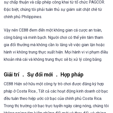
sự chấp thuận và cấp phép công khai từ tổ chức PAGCOR.
Đặc biệt, chúng tôi phải tuân thủ sự giám sát chặt chẽ từ
chính phủ Philippines.
Vậy nên CE88 đem đến một không gian cá cược an toàn,
công bằng và minh bạch. Người chơi có thể yên tâm tham
gia đổi thưởng mà không cần lo lắng về việc gian lận hoặc
hành vi không trung thực xuất hiện. Mọi hành vi vi phạm điều
khoản nhà cái và không trung thực sẽ bị xử lý công bằng.
Giải trí ． Sự đổi mới ． Hợp pháp
CE88 Hiện sở hữu một công ty trò chơi được đăng ký hợp
pháp ở Costa Rica , Tất cả các hoạt động kinh doanh cờ bạc
đều tuân theo hiệp ước cờ bạc của chính phủ Costa Rica.
Trong thị trường cờ bạc trực tuyến ngày càng nóng, chúng tôi