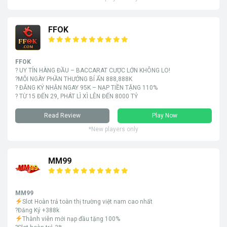
FFOK
FFOK
? UY TÍN HÀNG ĐẦU – BACCARAT CƯỢC LỚN KHÔNG LO!
?MỖI NGÀY PHẦN THƯỞNG BÍ ẨN 888,888K
? ĐĂNG KÝ NHẬN NGAY 95K – NẠP TIỀN TẶNG 110%
? TỪ 15 ĐẾN 29, PHÁT LÌ XÌ LÊN ĐẾN 8000 TỶ
Read Review
Play Now
*New players only
MM99
MM99
Slot Hoàn trả toàn thị trường việt nam cao nhất
?Đăng Ký +388k
Thành viên mới nạp đầu tặng 100%