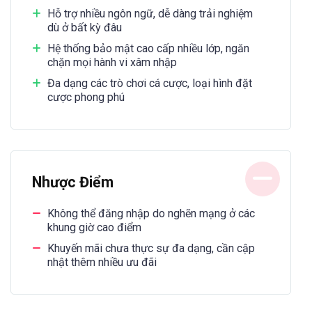
Hỗ trợ nhiều ngôn ngữ, dễ dàng trải nghiệm
dù ở bất kỳ đâu
Hệ thống bảo mật cao cấp nhiều lớp, ngăn
chặn mọi hành vi xâm nhập
Đa dạng các trò chơi cá cược, loại hình đặt
cược phong phú
Nhược Điểm
Không thể đăng nhập do nghẽn mạng ở các
khung giờ cao điểm
Khuyến mãi chưa thực sự đa dạng, cần cập
nhật thêm nhiều ưu đãi