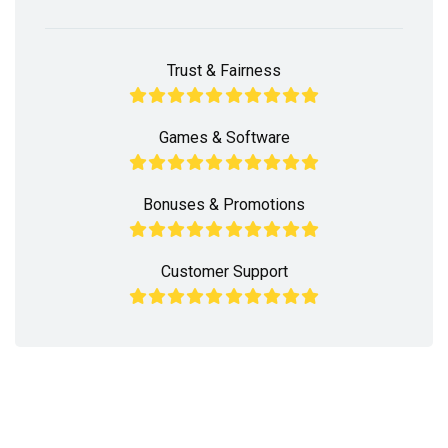
Trust & Fairness
Games & Software
Bonuses & Promotions
Customer Support