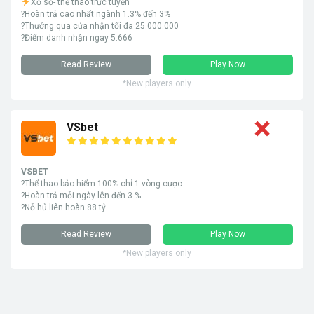
Xổ số- thể thao trực tuyến
?Hoàn trả cao nhất ngành 1.3% đến 3%
?Thưởng qua cửa nhận tối đa 25.000.000
?Điểm danh nhận ngay 5.666
Read Review
Play Now
*New players only
VSbet
VSBET
?Thể thao bảo hiểm 100% chỉ 1 vòng cược
?Hoàn trả mỗi ngày lên đến 3 %
?Nỗ hủ liên hoàn 88 tỷ
Read Review
Play Now
*New players only