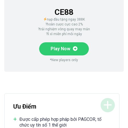
CE88
nạp đầu tặng ngay 388K
?hoàn cược cực cao 2%
?trải nghiệm vòng quay may mắn
?lì xì miễn phí mỗi ngày
Play Now
*New players only
Ưu Điểm
Được cấp phép hợp pháp bởi PAGCOR, tổ
chức uy tín số 1 thế giới