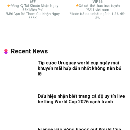
6FF
VIP66
Đăng Ký Tài Khoản Nhận Ngay
Xổ số- thể thao trực tuyến
66K Miễn Phí
?Số 1 việt nam
?Mời Bạn Bè Tham Gia Nhận Ngay
?Hoàn trả cao nhất ngành 1.3% đến
666K
3%
Recent News
Tip cược Uruguay world cup ngày mai
khuyến mãi hấp dẫn nhất không nên bỏ
lỡ
Dấu hiệu nhận biết trang cá độ uy tín live
betting World Cup 2026 cạnh tranh
France vào vòng knock out World Cup