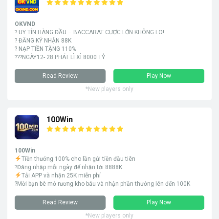
OKVND
? UY TÍN HÀNG ĐẦU – BACCARAT CƯỢC LỚN KHÔNG LO!
? ĐĂNG KÝ NHẬN 88K
? NẠP TIỀN TẶNG 110%
???NGÀY12- 28 PHÁT LÌ XÌ 8000 TỶ
Read Review
Play Now
*New players only
100Win
100Win
Tiền thưởng 100% cho lần gửi tiền đầu tiên
?Đăng nhập mỗi ngày để nhận tới 8888K
Tải APP và nhận 25K miễn phí
?Mời bạn bè mở rương kho báu và nhận phần thưởng lên đến 100K
Read Review
Play Now
*New players only