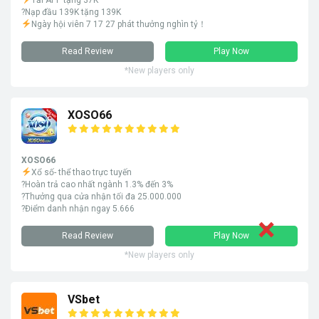
?Nạp đầu 139K tặng 139K
Ngày hội viên 7 17 27 phát thưởng nghìn tỷ！
Read Review
Play Now
*New players only
XOSO66
XOSO66
Xổ số- thể thao trực tuyến
?Hoàn trả cao nhất ngành 1.3% đến 3%
?Thưởng qua cửa nhận tối đa 25.000.000
?Điểm danh nhận ngay 5.666
Read Review
Play Now
*New players only
VSbet