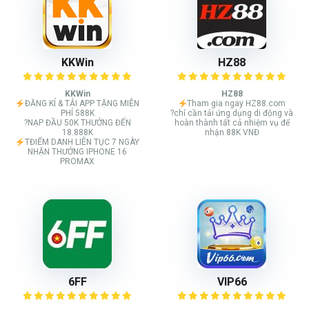
KKWin
HZ88
KKWin
HZ88
ĐĂNG KÍ & TẢI APP TẶNG MIỄN
Tham gia ngay HZ88.com
PHÍ 588K
?chỉ cần tải ứng dụng di động và
?NẠP ĐẦU 50K THƯỞNG ĐẾN
hoàn thành tất cả nhiệm vụ để
18.888K
nhận 88K VNĐ
TĐIỂM DANH LIÊN TỤC 7 NGÀY
NHẬN THƯỞNG IPHONE 16
PROMAX
6FF
VIP66