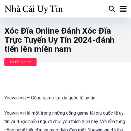
Xóc Đĩa Online Đánh Xóc Đĩa
Trực Tuyến Uy Tín 2024-đánh
tiến lên miền nam
tin tức game
Youwin vin – Cổng game tài xỉu quốc tế uy tín
Youwin vin là một trong những cổng game tài xỉu quốc tế uy
tín và được nhiều người chơi yêu thích hiện nay. Với nền tảng
công nghệ hiện đại và giao diện đẹp mắt, Youwin vin đã thu