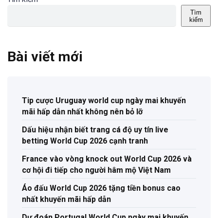
Tìm
kiếm
Bài viết mới
Tip cược Uruguay world cup ngày mai khuyến
mãi hấp dẫn nhất không nên bỏ lỡ
Dấu hiệu nhận biết trang cá độ uy tín live
betting World Cup 2026 cạnh tranh
France vào vòng knock out World Cup 2026 và
cơ hội đi tiếp cho người hâm mộ Việt Nam
Áo đấu World Cup 2026 tặng tiền bonus cao
nhất khuyến mãi hấp dẫn
Dự đoán Portugal World Cup ngày mai khuyến