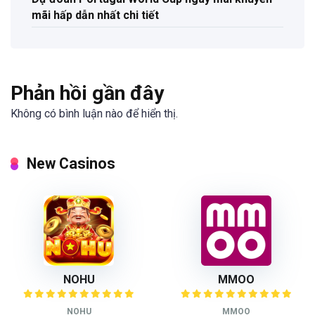
mãi hấp dẫn nhất chi tiết
Phản hồi gần đây
Không có bình luận nào để hiển thị.
New Casinos
NOHU
MMOO
NOHU
MMOO