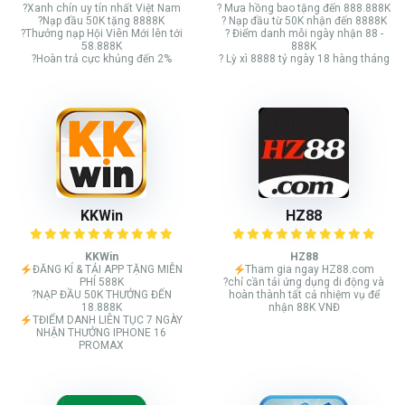
?Xanh chín uy tín nhất Việt Nam
? Mưa hồng bao tặng đến 888.888K
?Nạp đầu 50K tặng 8888K
? Nạp đầu từ 50K nhận đến 8888K
?Thưởng nạp Hội Viên Mới lên tới
? Điểm danh mỗi ngày nhận 88 -
58.888K
888K
?Hoàn trả cực khủng đến 2%
? Lỳ xì 8888 tỷ ngày 18 hàng tháng
KKWin
HZ88
KKWin
HZ88
ĐĂNG KÍ & TẢI APP TẶNG MIỄN
Tham gia ngay HZ88.com
PHÍ 588K
?chỉ cần tải ứng dụng di động và
?NẠP ĐẦU 50K THƯỞNG ĐẾN
hoàn thành tất cả nhiệm vụ để
18.888K
nhận 88K VNĐ
TĐIỂM DANH LIÊN TỤC 7 NGÀY
NHẬN THƯỞNG IPHONE 16
PROMAX