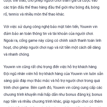
cược thể thao, cho phép người chơi tham gia cá cược vào
các trận đấu thể thao hàng đầu thế giới như bóng đá, bóng
rổ, tennis và nhiều môn thể thao khác.
Với việc sử dụng công nghệ bảo mật tiên tiến, Youwin vin
đảm bảo an toàn thông tin và tài khoản của người chơi.
Ngoài ra, cổng game này cũng có chính sách thanh toán linh
hoạt, cho phép người chơi nạp và rút tiền một cách dễ dàng
và nhanh chóng.
Youwin vin cũng rất chú trọng đến việc hỗ trợ khách hàng.
Đội ngũ nhân viên hỗ trợ khách hàng của Youwin vin luôn sẵn
sàng giải đáp mọi thắc mắc và hỗ trợ người chơi trong quá
trình chơi game. Bên cạnh đó, Youwin vin cũng cung cấp các
chương trình khuyến mãi hấp dẫn như bonus đăng ký, bonus
nạp tiền và nhiều chương trình khác, giúp người chơi có thêm