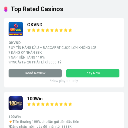
Top Rated Casinos
OKVND
OKVND
? UY TÍN HÀNG ĐẦU – BACCARAT CƯỢC LỚN KHÔNG LO!
? ĐĂNG KÝ NHẬN 88K
? NẠP TIỀN TẶNG 110%
???NGÀY12- 28 PHÁT LÌ XÌ 8000 TỶ
Read Review
Play Now
*New players only
100Win
100Win
Tiền thưởng 100% cho lần gửi tiền đầu tiên
?Đăng nhập mỗi ngày để nhận tới 8888K