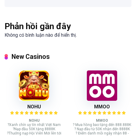
Phản hồi gần đây
Không có bình luận nào để hiển thị.
New Casinos
NOHU
MMOO
NOHU
MMOO
?Xanh chín uy tín nhất Việt Nam
? Mưa hồng bao tặng đến 888.888K
?Nạp đầu 50K tặng 8888K
? Nạp đầu từ 50K nhận đến 8888K
?Thưởng nạp Hội Viên Mới lên tới
? Điểm danh mỗi ngày nhận 88 -