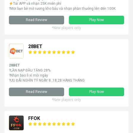
Tải APP và nhận 25K miễn phí
?Mời bạn bè mở rương kho báu và nhận phần thưởng lên đến 100K
Read Review
Play Now
*New players only
28BET
28BET
?LẦN NẠP ĐẦU TẶNG 28%
?Nhận bao lì xì mỗi ngày
?ƯU ĐÃI NGHÌN TỶ NGÀY 8 ,18,28 HÀNG THÁNG
Read Review
Play Now
*New players only
FFOK