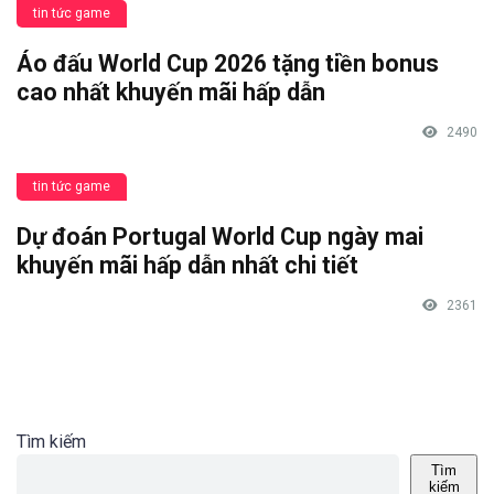
tin tức game
Áo đấu World Cup 2026 tặng tiền bonus
cao nhất khuyến mãi hấp dẫn
2490
tin tức game
Dự đoán Portugal World Cup ngày mai
khuyến mãi hấp dẫn nhất chi tiết
2361
Tìm kiếm
Tìm
kiếm