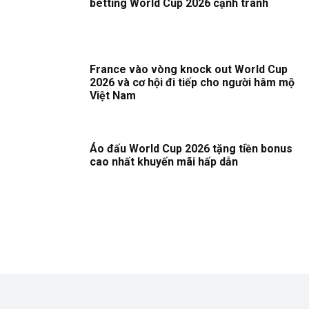
betting World Cup 2026 cạnh tranh
France vào vòng knock out World Cup
2026 và cơ hội đi tiếp cho người hâm mộ
Việt Nam
Áo đấu World Cup 2026 tặng tiền bonus
cao nhất khuyến mãi hấp dẫn