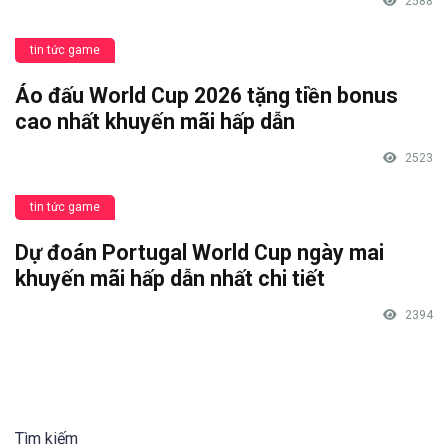
2588
tin tức game
Áo đấu World Cup 2026 tặng tiền bonus
cao nhất khuyến mãi hấp dẫn
2523
tin tức game
Dự đoán Portugal World Cup ngày mai
khuyến mãi hấp dẫn nhất chi tiết
2394
Tìm kiếm