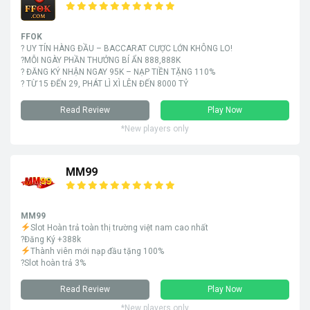
FFOK
? UY TÍN HÀNG ĐẦU – BACCARAT CƯỢC LỚN KHÔNG LO!
?MỖI NGÀY PHẦN THƯỞNG BÍ ẨN 888,888K
? ĐĂNG KÝ NHẬN NGAY 95K – NẠP TIỀN TẶNG 110%
? TỪ 15 ĐẾN 29, PHÁT LÌ XÌ LÊN ĐẾN 8000 TỶ
Read Review
Play Now
*New players only
MM99
MM99
Slot Hoàn trả toàn thị trường việt nam cao nhất
?Đăng Ký +388k
Thành viên mới nạp đầu tặng 100%
?Slot hoàn trả 3%
Read Review
Play Now
*New players only