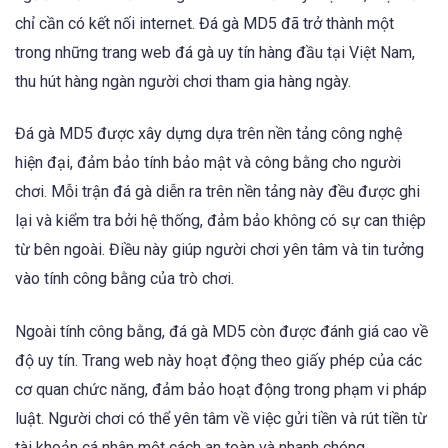
chỉ cần có kết nối internet. Đá gà MD5 đã trở thành một
trong những trang web đá gà uy tín hàng đầu tại Việt Nam,
thu hút hàng ngàn người chơi tham gia hàng ngày.
Đá gà MD5 được xây dựng dựa trên nền tảng công nghệ
hiện đại, đảm bảo tính bảo mật và công bằng cho người
chơi. Mỗi trận đá gà diễn ra trên nền tảng này đều được ghi
lại và kiểm tra bởi hệ thống, đảm bảo không có sự can thiệp
từ bên ngoài. Điều này giúp người chơi yên tâm và tin tưởng
vào tính công bằng của trò chơi.
Ngoài tính công bằng, đá gà MD5 còn được đánh giá cao về
độ uy tín. Trang web này hoạt động theo giấy phép của các
cơ quan chức năng, đảm bảo hoạt động trong phạm vi pháp
luật. Người chơi có thể yên tâm về việc gửi tiền và rút tiền từ
tài khoản cá nhân một cách an toàn và nhanh chóng.