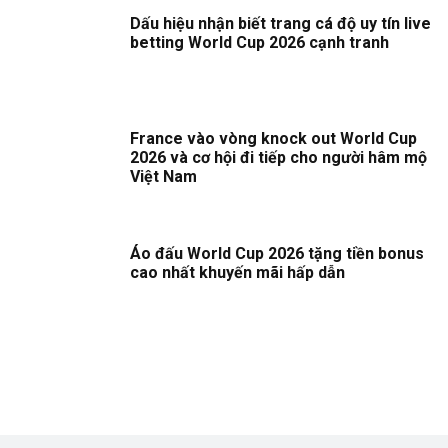
Dấu hiệu nhận biết trang cá độ uy tín live
betting World Cup 2026 cạnh tranh
France vào vòng knock out World Cup
2026 và cơ hội đi tiếp cho người hâm mộ
Việt Nam
Áo đấu World Cup 2026 tặng tiền bonus
cao nhất khuyến mãi hấp dẫn