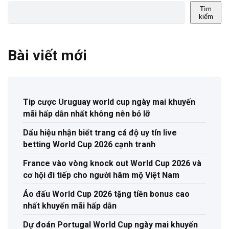
Tìm
kiếm
Bài viết mới
Tip cược Uruguay world cup ngày mai khuyến
mãi hấp dẫn nhất không nên bỏ lỡ
Dấu hiệu nhận biết trang cá độ uy tín live
betting World Cup 2026 cạnh tranh
France vào vòng knock out World Cup 2026 và
cơ hội đi tiếp cho người hâm mộ Việt Nam
Áo đấu World Cup 2026 tặng tiền bonus cao
nhất khuyến mãi hấp dẫn
Dự đoán Portugal World Cup ngày mai khuyến