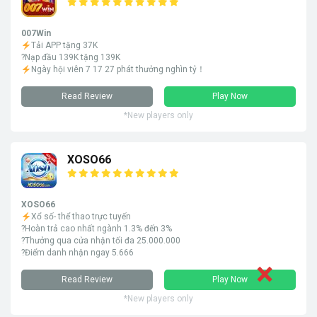
007Win
Tải APP tặng 37K
?Nạp đầu 139K tặng 139K
Ngày hội viên 7 17 27 phát thưởng nghìn tỷ！
Read Review
Play Now
*New players only
XOSO66
XOSO66
Xổ số- thể thao trực tuyến
?Hoàn trả cao nhất ngành 1.3% đến 3%
?Thưởng qua cửa nhận tối đa 25.000.000
?Điểm danh nhận ngay 5.666
Read Review
Play Now
*New players only