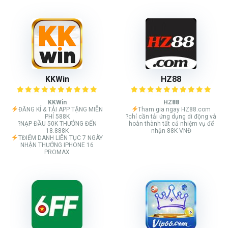
KKWin
HZ88
KKWin
HZ88
ĐĂNG KÍ & TẢI APP TẶNG MIỄN
Tham gia ngay HZ88.com
PHÍ 588K
?chỉ cần tải ứng dụng di động và
?NẠP ĐẦU 50K THƯỞNG ĐẾN
hoàn thành tất cả nhiệm vụ để
18.888K
nhận 88K VNĐ
TĐIỂM DANH LIÊN TỤC 7 NGÀY
NHẬN THƯỞNG IPHONE 16
PROMAX