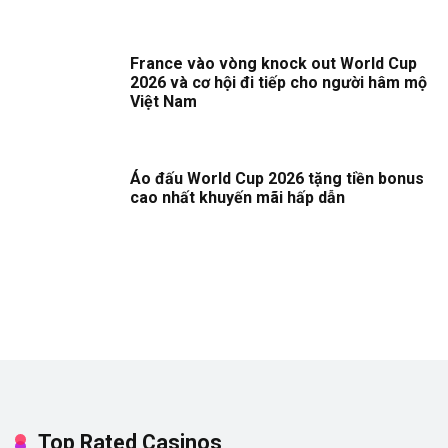
France vào vòng knock out World Cup
2026 và cơ hội đi tiếp cho người hâm mộ
Việt Nam
Áo đấu World Cup 2026 tặng tiền bonus
cao nhất khuyến mãi hấp dẫn
Top Rated Casinos