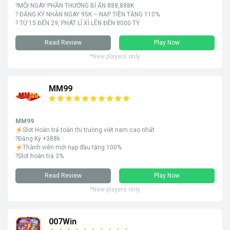
?MỖI NGÀY PHẦN THƯỞNG BÍ ẨN 888,888K
? ĐĂNG KÝ NHẬN NGAY 95K – NẠP TIỀN TẶNG 110%
? TỪ 15 ĐẾN 29, PHÁT LÌ XÌ LÊN ĐẾN 8000 TỶ
Read Review
Play Now
*New players only
MM99
MM99
Slot Hoàn trả toàn thị trường việt nam cao nhất
?Đăng Ký +388k
Thành viên mới nạp đầu tặng 100%
?Slot hoàn trả 3%
Read Review
Play Now
*New players only
007Win