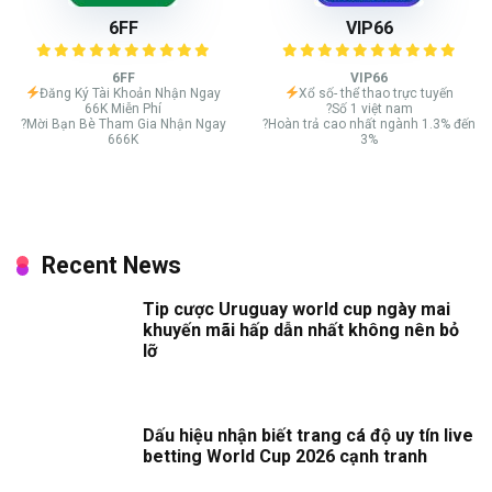
6FF
VIP66
6FF
VIP66
Đăng Ký Tài Khoản Nhận Ngay
Xổ số- thể thao trực tuyến
66K Miễn Phí
?Số 1 việt nam
?Mời Bạn Bè Tham Gia Nhận Ngay
?Hoàn trả cao nhất ngành 1.3% đến
666K
3%
Recent News
Tip cược Uruguay world cup ngày mai
khuyến mãi hấp dẫn nhất không nên bỏ
lỡ
Dấu hiệu nhận biết trang cá độ uy tín live
betting World Cup 2026 cạnh tranh