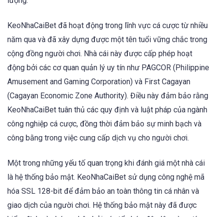
lượng.
KeoNhaCaiBet đã hoạt động trong lĩnh vực cá cược từ nhiều
năm qua và đã xây dựng được một tên tuổi vững chắc trong
cộng đồng người chơi. Nhà cái này được cấp phép hoạt
động bởi các cơ quan quản lý uy tín như PAGCOR (Philippine
Amusement and Gaming Corporation) và First Cagayan
(Cagayan Economic Zone Authority). Điều này đảm bảo rằng
KeoNhaCaiBet tuân thủ các quy định và luật pháp của ngành
công nghiệp cá cược, đồng thời đảm bảo sự minh bạch và
công bằng trong việc cung cấp dịch vụ cho người chơi.
Một trong những yếu tố quan trọng khi đánh giá một nhà cái
là hệ thống bảo mật. KeoNhaCaiBet sử dụng công nghệ mã
hóa SSL 128-bit để đảm bảo an toàn thông tin cá nhân và
giao dịch của người chơi. Hệ thống bảo mật này đã được