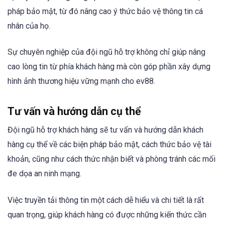
pháp bảo mật, từ đó nâng cao ý thức bảo vệ thông tin cá
nhân của họ.
Sự chuyên nghiệp của đội ngũ hỗ trợ không chỉ giúp nâng
cao lòng tin từ phía khách hàng mà còn góp phần xây dựng
hình ảnh thương hiệu vững mạnh cho ev88.
Tư vấn và hướng dẫn cụ thể
Đội ngũ hỗ trợ khách hàng sẽ tư vấn và hướng dẫn khách
hàng cụ thể về các biện pháp bảo mật, cách thức bảo vệ tài
khoản, cũng như cách thức nhận biết và phòng tránh các mối
đe dọa an ninh mạng.
Việc truyền tải thông tin một cách dễ hiểu và chi tiết là rất
quan trọng, giúp khách hàng có được những kiến thức cần