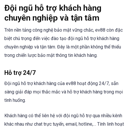
Đội ngũ hỗ trợ khách hàng
chuyên nghiệp và tận tâm
Trên nền tảng công nghệ bảo mật vững chắc, ev88 còn đặc
biệt chú trọng đến việc đào tạo đội ngũ hỗ trợ khách hàng
chuyên nghiệp và tận tâm. Đây là một phần không thể thiếu
trong chiến lược bảo mật thông tin khách hàng.
Hỗ trợ 24/7
Đội ngũ hỗ trợ khách hàng của ev88 hoạt động 24/7, sẵn
sàng giải đáp mọi thắc mắc và hỗ trợ khách hàng trong mọi
tình huống.
Khách hàng có thể liên hệ với đội ngũ hỗ trợ qua nhiều kênh
khác nhau như chat trực tuyến, email, hotline,… Tính linh hoạt