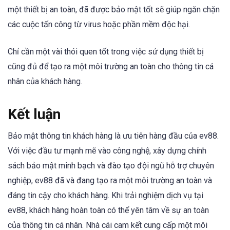
một thiết bị an toàn, đã được bảo mật tốt sẽ giúp ngăn chặn
các cuộc tấn công từ virus hoặc phần mềm độc hại.
Chỉ cần một vài thói quen tốt trong việc sử dụng thiết bị
cũng đủ để tạo ra một môi trường an toàn cho thông tin cá
nhân của khách hàng.
Kết luận
Bảo mật thông tin khách hàng là ưu tiên hàng đầu của ev88.
Với việc đầu tư mạnh mẽ vào công nghệ, xây dựng chính
sách bảo mật minh bạch và đào tạo đội ngũ hỗ trợ chuyên
nghiệp, ev88 đã và đang tạo ra một môi trường an toàn và
đáng tin cậy cho khách hàng. Khi trải nghiệm dịch vụ tại
ev88, khách hàng hoàn toàn có thể yên tâm về sự an toàn
của thông tin cá nhân. Nhà cái cam kết cung cấp một môi