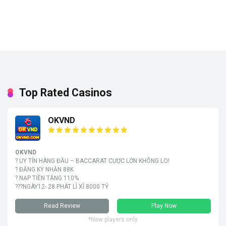
Top Rated Casinos
OKVND
OKVND
? UY TÍN HÀNG ĐẦU – BACCARAT CƯỢC LỚN KHÔNG LO!
? ĐĂNG KÝ NHẬN 88K
? NẠP TIỀN TẶNG 110%
???NGÀY12- 28 PHÁT LÌ XÌ 8000 TỶ
Read Review
Play Now
*New players only