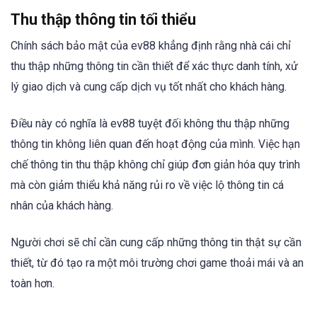
Thu thập thông tin tối thiểu
Chính sách bảo mật của ev88 khẳng định rằng nhà cái chỉ
thu thập những thông tin cần thiết để xác thực danh tính, xử
lý giao dịch và cung cấp dịch vụ tốt nhất cho khách hàng.
Điều này có nghĩa là ev88 tuyệt đối không thu thập những
thông tin không liên quan đến hoạt động của mình. Việc hạn
chế thông tin thu thập không chỉ giúp đơn giản hóa quy trình
mà còn giảm thiểu khả năng rủi ro về việc lộ thông tin cá
nhân của khách hàng.
Người chơi sẽ chỉ cần cung cấp những thông tin thật sự cần
thiết, từ đó tạo ra một môi trường chơi game thoải mái và an
toàn hơn.