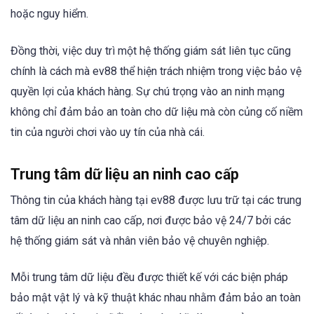
hoặc nguy hiểm.
Đồng thời, việc duy trì một hệ thống giám sát liên tục cũng
chính là cách mà ev88 thể hiện trách nhiệm trong việc bảo vệ
quyền lợi của khách hàng. Sự chú trọng vào an ninh mạng
không chỉ đảm bảo an toàn cho dữ liệu mà còn củng cố niềm
tin của người chơi vào uy tín của nhà cái.
Trung tâm dữ liệu an ninh cao cấp
Thông tin của khách hàng tại ev88 được lưu trữ tại các trung
tâm dữ liệu an ninh cao cấp, nơi được bảo vệ 24/7 bởi các
hệ thống giám sát và nhân viên bảo vệ chuyên nghiệp.
Mỗi trung tâm dữ liệu đều được thiết kế với các biện pháp
bảo mật vật lý và kỹ thuật khác nhau nhằm đảm bảo an toàn