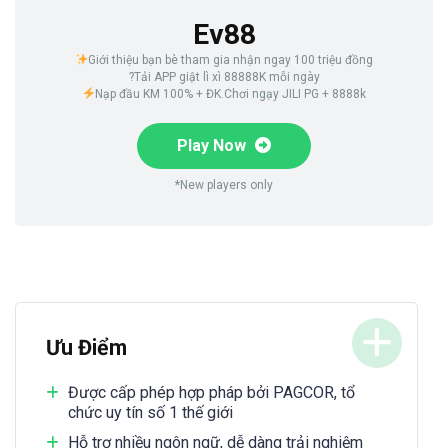
Ev88
Giới thiệu bạn bè tham gia nhận ngay 100 triệu đồng
?Tải APP giật lì xì 88888K mỗi ngày
Nạp đầu KM 100% + ĐK.Chơi ngạy JILI PG + 8888k
Play Now
*New players only
Ưu Điểm
Được cấp phép hợp pháp bởi PAGCOR, tổ
chức uy tín số 1 thế giới
Hỗ trợ nhiều ngôn ngữ, dễ dàng trải nghiệm