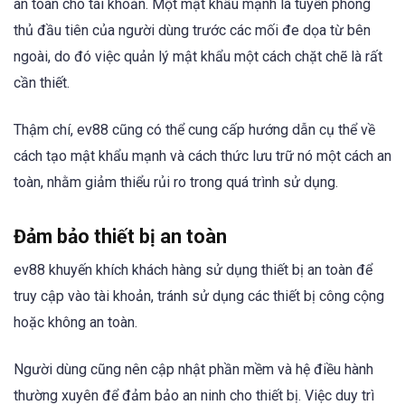
an toàn cho tài khoản. Một mật khẩu mạnh là tuyến phòng
thủ đầu tiên của người dùng trước các mối đe dọa từ bên
ngoài, do đó việc quản lý mật khẩu một cách chặt chẽ là rất
cần thiết.
Thậm chí, ev88 cũng có thể cung cấp hướng dẫn cụ thể về
cách tạo mật khẩu mạnh và cách thức lưu trữ nó một cách an
toàn, nhằm giảm thiểu rủi ro trong quá trình sử dụng.
Đảm bảo thiết bị an toàn
ev88 khuyến khích khách hàng sử dụng thiết bị an toàn để
truy cập vào tài khoản, tránh sử dụng các thiết bị công cộng
hoặc không an toàn.
Người dùng cũng nên cập nhật phần mềm và hệ điều hành
thường xuyên để đảm bảo an ninh cho thiết bị. Việc duy trì