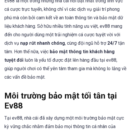
Ev88 là một trong những nhà cái nổi bật nhất trong lĩnh vực
cá cược trực tuyến, không chỉ vì các dịch vụ giải trí phong
phú mà còn bởi cam kết về an toàn thông tin và bảo mật dữ
liệu khách hàng. Sở hữu nhiều tính năng ưu việt, ev88 mang
đến cho người dùng một trải nghiệm cá cược tuyệt vời với
dịch vụ
nạp rút nhanh chóng
, cùng đội ngũ hỗ trợ
24/7
tận
tâm. Hơn thế nữa, việc
bảo mật thông tin khách hàng
tuyệt đối
luôn là yếu tố được đặt lên hàng đầu tại ev88,
giúp người chơi có thể yên tâm tham gia mà không lo lắng về
các vấn đề bảo mật.
Môi trường bảo mật tối tân tại
Ev88
Tại ev88, nhà cái đã xây dựng một môi trường bảo mật cực
kỳ vững chắc nhằm đảm bảo mọi thông tin cá nhân của