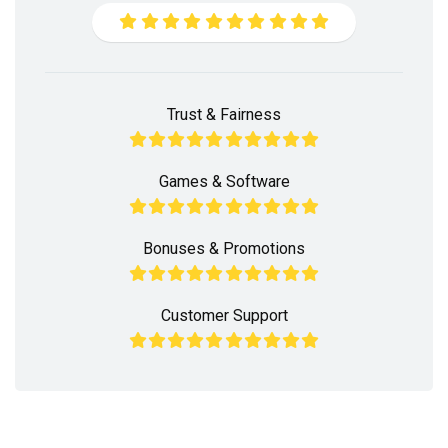
Trust & Fairness
Games & Software
Bonuses & Promotions
Customer Support