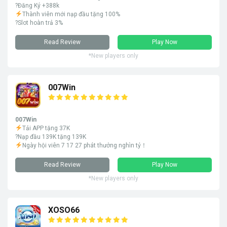
?Đăng Ký +388k
Thành viên mới nạp đầu tặng 100%
?Slot hoàn trả 3%
Read Review
Play Now
*New players only
007Win
007Win
Tải APP tặng 37K
?Nạp đầu 139K tặng 139K
Ngày hội viên 7 17 27 phát thưởng nghìn tỷ！
Read Review
Play Now
*New players only
XOSO66