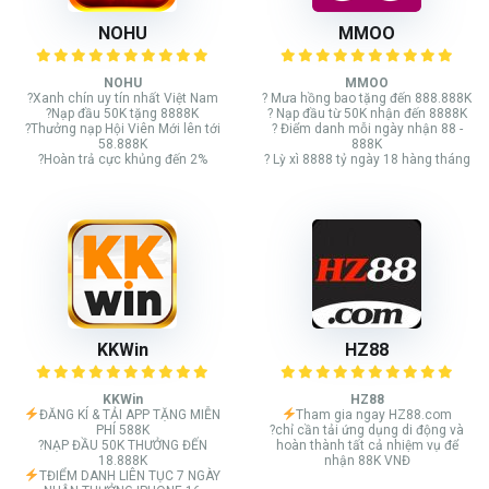
NOHU
MMOO
NOHU
MMOO
?Xanh chín uy tín nhất Việt Nam
? Mưa hồng bao tặng đến 888.888K
?Nạp đầu 50K tặng 8888K
? Nạp đầu từ 50K nhận đến 8888K
?Thưởng nạp Hội Viên Mới lên tới
? Điểm danh mỗi ngày nhận 88 -
58.888K
888K
?Hoàn trả cực khủng đến 2%
? Lỳ xì 8888 tỷ ngày 18 hàng tháng
KKWin
HZ88
KKWin
HZ88
ĐĂNG KÍ & TẢI APP TẶNG MIỄN
Tham gia ngay HZ88.com
PHÍ 588K
?chỉ cần tải ứng dụng di động và
?NẠP ĐẦU 50K THƯỞNG ĐẾN
hoàn thành tất cả nhiệm vụ để
18.888K
nhận 88K VNĐ
TĐIỂM DANH LIÊN TỤC 7 NGÀY