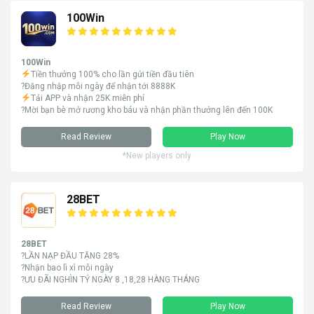
100Win
100Win
Tiền thưởng 100% cho lần gửi tiền đầu tiên
?Đăng nhập mỗi ngày để nhận tới 8888K
Tải APP và nhận 25K miễn phí
?Mời bạn bè mở rương kho báu và nhận phần thưởng lên đến 100K
Read Review
Play Now
*New players only
28BET
28BET
?LẦN NẠP ĐẦU TẶNG 28%
?Nhận bao lì xì mỗi ngày
?ƯU ĐÃI NGHÌN TỶ NGÀY 8 ,18,28 HÀNG THÁNG
Read Review
Play Now