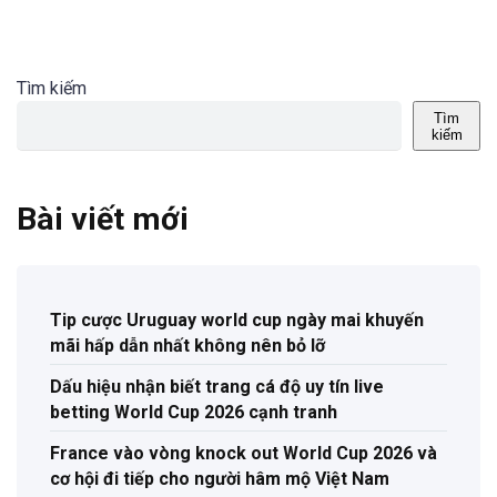
Tìm kiếm
Tìm
kiếm
Bài viết mới
Tip cược Uruguay world cup ngày mai khuyến
mãi hấp dẫn nhất không nên bỏ lỡ
Dấu hiệu nhận biết trang cá độ uy tín live
betting World Cup 2026 cạnh tranh
France vào vòng knock out World Cup 2026 và
cơ hội đi tiếp cho người hâm mộ Việt Nam