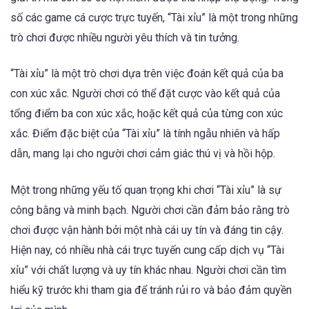
số các game cá cược trực tuyến, “Tài xỉu” là một trong những
trò chơi được nhiều người yêu thích và tin tưởng.
“Tài xỉu” là một trò chơi dựa trên việc đoán kết quả của ba
con xúc xắc. Người chơi có thể đặt cược vào kết quả của
tổng điểm ba con xúc xắc, hoặc kết quả của từng con xúc
xắc. Điểm đặc biệt của “Tài xỉu” là tính ngẫu nhiên và hấp
dẫn, mang lại cho người chơi cảm giác thú vị và hồi hộp.
Một trong những yếu tố quan trọng khi chơi “Tài xỉu” là sự
công bằng và minh bạch. Người chơi cần đảm bảo rằng trò
chơi được vận hành bởi một nhà cái uy tín và đáng tin cậy.
Hiện nay, có nhiều nhà cái trực tuyến cung cấp dịch vụ “Tài
xỉu” với chất lượng và uy tín khác nhau. Người chơi cần tìm
hiểu kỹ trước khi tham gia để tránh rủi ro và bảo đảm quyền